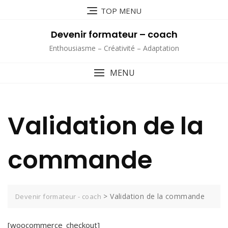
Skip
TOP MENU
to
content
Devenir formateur – coach
Enthousiasme – Créativité – Adaptation
MENU
Validation de la
commande
>
Validation de la commande
Devenir formateur - coach
[woocommerce_checkout]