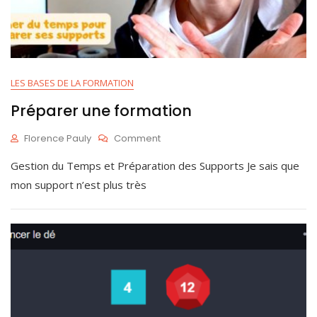
LES BASES DE LA FORMATION
Préparer une formation
On
Florence Pauly
Comment
Préparer
M
Gestion du Temps et Préparation des Supports Je sais que
Une
A
Formation
I
mon support n’est plus très
8
,
2
0
2
5