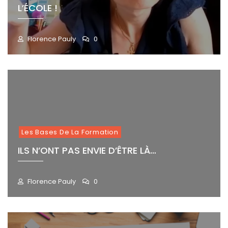
L’ÉCOLE !
Florence Pauly
0
M
A
I
2
9
,
2
0
2
Les Bases De La Formation
5
ILS N’ONT PAS ENVIE D’ÊTRE LÀ…
Florence Pauly
0
M
A
I
2