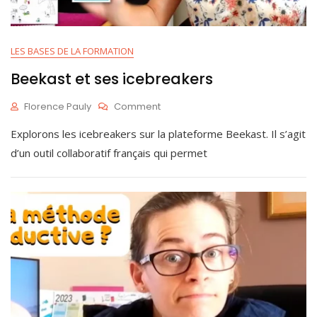
LES BASES DE LA FORMATION
Beekast et ses icebreakers
On
Florence Pauly
Comment
Beekast
J
Explorons les icebreakers sur la plateforme Beekast. Il s’agit
Et
U
Ses
I
d’un outil collaboratif français qui permet
Icebreakers
N
5
,
2
0
2
5