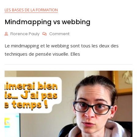
LES BASES DE LA FORMATION
Mindmapping vs webbing
On
Florence Pauly
Comment
Mindmapping
M
Le mindmapping et le webbing sont tous les deux des
Vs
A
Webbing
I
techniques de pensée visuelle. Elles
1
2
,
2
0
2
5