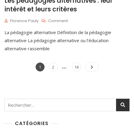
Les pédagogies alternatives : leur
En
2
intérêt et leurs critères
Place
3
On
Florence Pauly
Comment
Les
A
La pédagogie alternative Définition de la pédagogie
Pédagogies
O
Alternatives
Û
alternative La pédagogie alternative ou l’éducation
:
T
alternative rassemble
Leur
2
Intérêt
,
Et
2
Navigation
…
Page
Page
Page
1
2
16
Leurs
0
des
Critères
2
3
articles
Rechercher :
CATÉGORIES