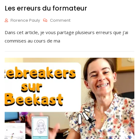
Les erreurs du formateur
On
Florence Pauly
Comment
Les
J
Dans cet article, je vous partage plusieurs erreurs que j’ai
Erreurs
U
Du
I
commises au cours de ma
Formateur
N
1
2
,
2
0
2
5