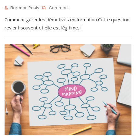
!
5
On
Florence Pauly
Comment
Ils
M
Comment gérer les démotivés en formation Cette question
N’ont
A
Pas
I
revient souvent et elle est légitime. Il
Envie
2
D’être
2
Là…
,
2
0
2
5