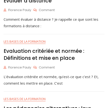
Évaluer à distance
5
On
Florence Pauly
Comment
Évaluer
S
Comment évaluer à distance ? Je rappelle ce que sont les
À
E
Distance
P
formations à distance :
1
3
,
LES BASES DE LA FORMATION
2
0
Evaluation critériée et normée :
2
Définitions et mise en place
3
On
Florence Pauly
Comment
Evaluation
A
L’évaluation critériée et normée, qu’est-ce que c’est ? Et,
Critériée
O
Et
Û
comment les mettre en place. C’est
Normée
T
:
9
Définitions
,
LES BASES DE LA FORMATION
Et
2
Mise
0