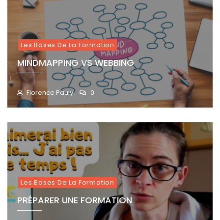
2
,
2
0
2
Les Bases De La Formation
5
MINDMAPPING VS WEBBING
Florence Pauly
0
M
A
I
1
2
,
2
0
2
Les Bases De La Formation
5
PRÉPARER UNE FORMATION