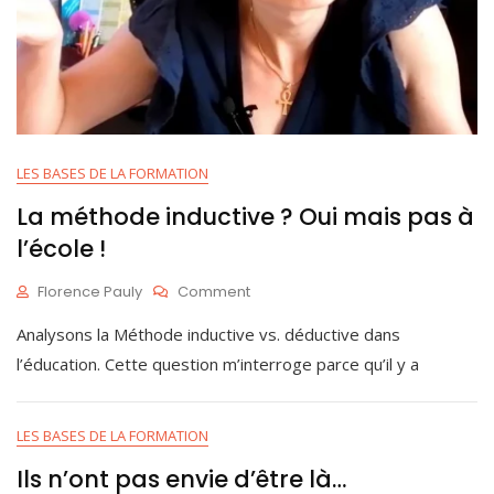
LES BASES DE LA FORMATION
La méthode inductive ? Oui mais pas à
l’école !
On
Florence Pauly
Comment
La
M
Analysons la Méthode inductive vs. déductive dans
Méthode
A
Inductive
I
l’éducation. Cette question m’interroge parce qu’il y a
?
2
Oui
9
Mais
,
LES BASES DE LA FORMATION
Pas
2
À
0
Ils n’ont pas envie d’être là…
L’école
2