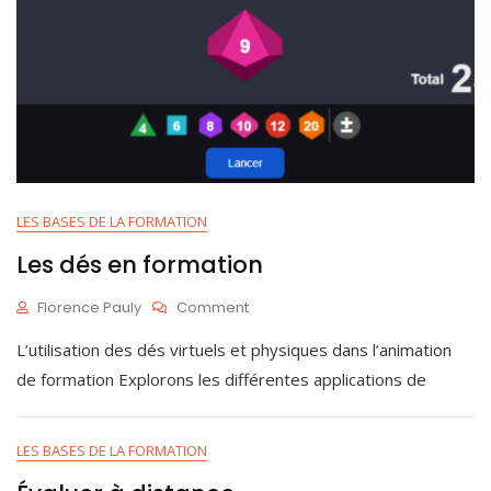
LES BASES DE LA FORMATION
Les dés en formation
On
Florence Pauly
Comment
Les
M
L’utilisation des dés virtuels et physiques dans l’animation
Dés
A
En
I
de formation Explorons les différentes applications de
Formation
1
,
2
LES BASES DE LA FORMATION
0
2