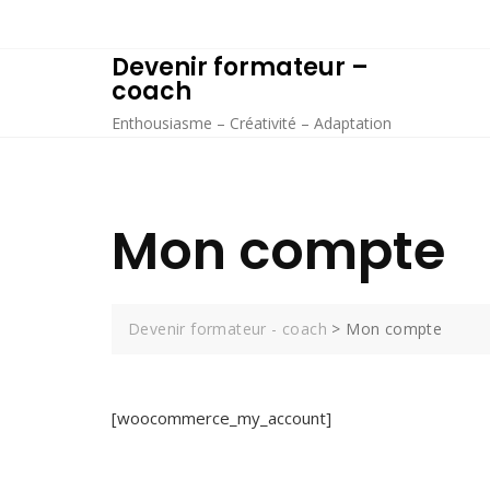
Skip
to
Devenir formateur –
content
coach
Enthousiasme – Créativité – Adaptation
Mon compte
Devenir formateur - coach
>
Mon compte
[woocommerce_my_account]