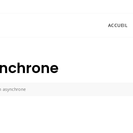
ACCUEIL
ynchrone
n asynchrone