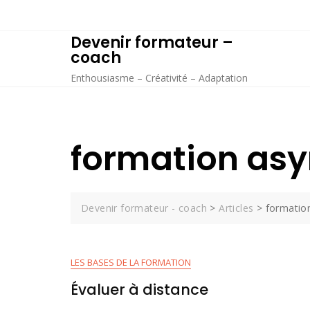
Skip
to
Devenir formateur –
content
coach
Enthousiasme – Créativité – Adaptation
formation as
Devenir formateur - coach
>
Articles
>
formatio
LES BASES DE LA FORMATION
Évaluer à distance