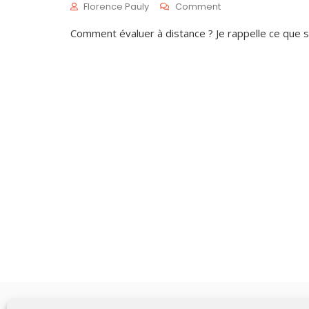
On
Florence Pauly
Comment
Évaluer
S
Comment évaluer à distance ? Je rappelle ce que so
À
E
Distance
P
1
3
,
2
0
2
3