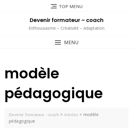
Skip
TOP MENU
to
content
Devenir formateur – coach
Enthousiasme – Créativité – Adaptation
MENU
modèle
pédagogique
>
>
modèle
Devenir formateur - coach
Articles
pédagogique