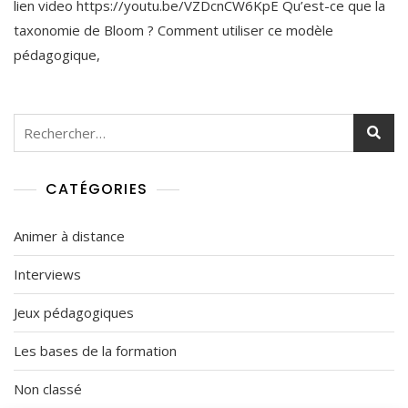
lien video https://youtu.be/VZDcnCW6KpE Qu’est-ce que la
Taxonomie
A
De
N
taxonomie de Bloom ? Comment utiliser ce modèle
Bloom
2
pédagogique,
6
,
2
0
Rechercher :
2
2
CATÉGORIES
Animer à distance
Interviews
Jeux pédagogiques
Les bases de la formation
Non classé