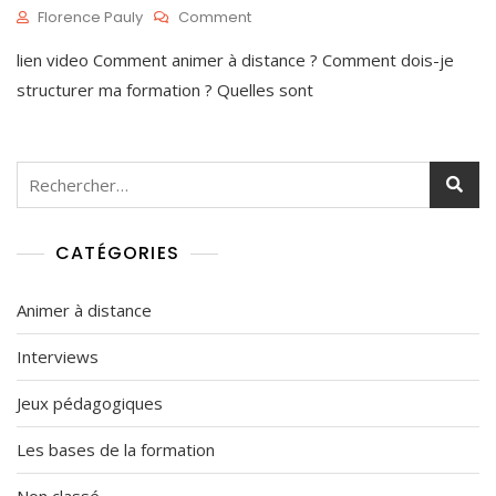
On
Florence Pauly
Comment
Comment
M
lien video Comment animer à distance ? Comment dois-je
Animer
A
Une
I
structurer ma formation ? Quelles sont
Classe
5
Virtuelle
,
?
2
0
Rechercher :
2
1
CATÉGORIES
Animer à distance
Interviews
Jeux pédagogiques
Les bases de la formation
Non classé