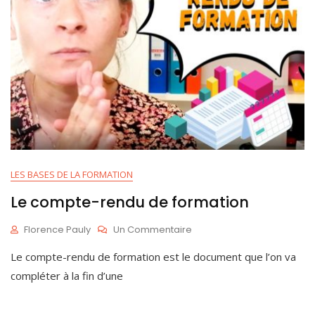
LES BASES DE LA FORMATION
Le compte-rendu de formation
Sur
Florence Pauly
Un Commentaire
Le
O
Le compte-rendu de formation est le document que l’on va
Compte-
C
Rendu
T
compléter à la fin d’une
De
1
Formation
9
,