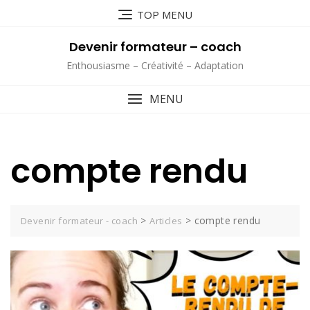
Skip
TOP MENU
to
content
Devenir formateur – coach
Enthousiasme – Créativité – Adaptation
MENU
compte rendu
>
>
compte rendu
Devenir formateur - coach
Articles