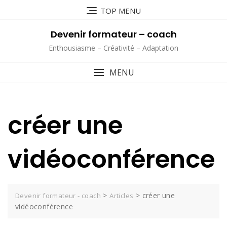
Skip
TOP MENU
to
content
Devenir formateur – coach
Enthousiasme – Créativité – Adaptation
MENU
créer une
vidéoconférence
>
>
créer une
Devenir formateur - coach
Articles
vidéoconférence