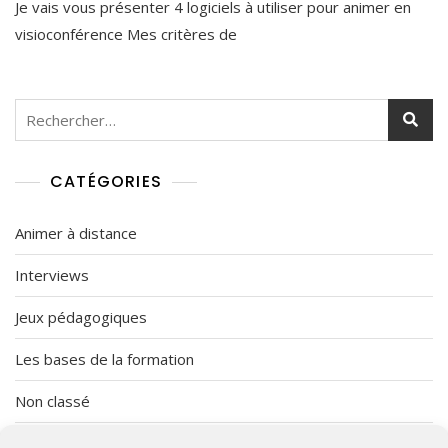
Je vais vous présenter 4 logiciels à utiliser pour animer en
Logiciel
É
Utiliser
C
visioconférence Mes critères de
En
3
Visioconférence
0
,
2
Rechercher :
0
2
0
CATÉGORIES
Animer à distance
Interviews
Jeux pédagogiques
Les bases de la formation
Non classé
Organisation