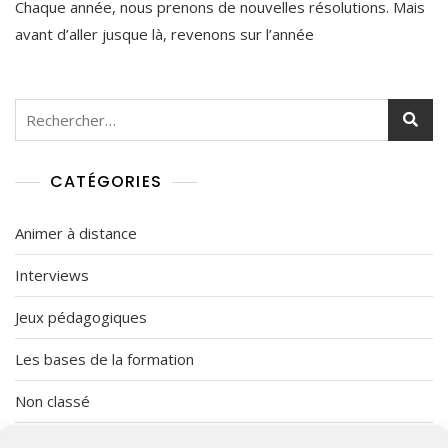
Chaque année, nous prenons de nouvelles résolutions. Mais
S’auto-
A
Évaluer
R
avant d’aller jusque là, revenons sur l’année
?
1
0
,
2
Rechercher :
0
2
1
CATÉGORIES
Animer à distance
Interviews
Jeux pédagogiques
Les bases de la formation
Non classé
Organisation