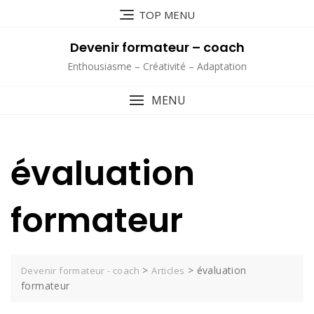
Skip
TOP MENU
to
content
Devenir formateur – coach
Enthousiasme – Créativité – Adaptation
MENU
évaluation
formateur
>
>
évaluation
Devenir formateur - coach
Articles
formateur