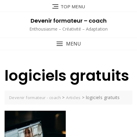
Skip
TOP MENU
to
content
Devenir formateur – coach
Enthousiasme – Créativité – Adaptation
MENU
logiciels gratuits
>
>
logiciels gratuits
Devenir formateur - coach
Articles