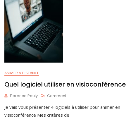
ANIMER À DISTANCE
Quel logiciel utiliser en visioconférence
On
Florence Pauly
Comment
Quel
D
Je vais vous présenter 4 logiciels à utiliser pour animer en
Logiciel
É
Utiliser
C
visioconférence Mes critères de
En
3
Visioconférence
0
,