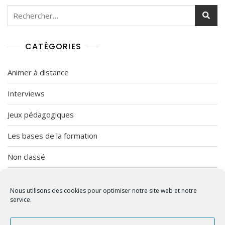
2
Rechercher :
0
2
0
CATÉGORIES
Animer à distance
Interviews
Jeux pédagogiques
Les bases de la formation
Non classé
Organisation
Nous utilisons des cookies pour optimiser notre site web et notre
Vendredi Imprévu
service.