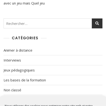
Pour
R
avec un jeu mais Quel jeu
Quelle
3
Formation
1
,
2
Rechercher :
0
2
1
CATÉGORIES
Animer à distance
Interviews
Jeux pédagogiques
Les bases de la formation
Non classé
Organisation
Nous utilisons des cookies pour optimiser notre site web et notre