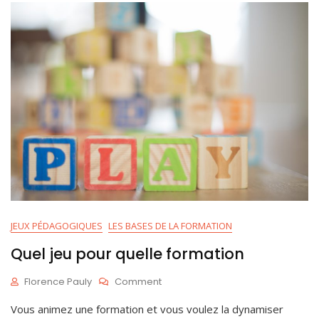
JEUX PÉDAGOGIQUES
LES BASES DE LA FORMATION
Quel jeu pour quelle formation
On
Florence Pauly
Comment
Quel
M
Vous animez une formation et vous voulez la dynamiser
Jeu
A