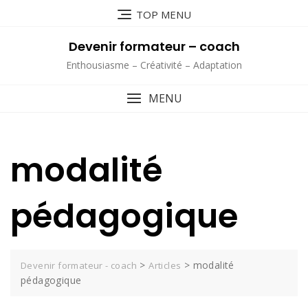
Skip
TOP MENU
to
content
Devenir formateur – coach
Enthousiasme – Créativité – Adaptation
MENU
modalité
pédagogique
>
>
modalité
Devenir formateur - coach
Articles
pédagogique