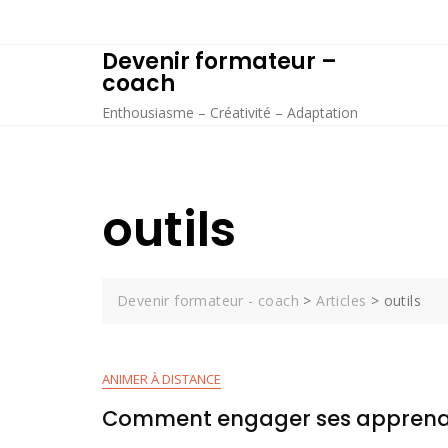
Skip
to
Devenir formateur –
content
coach
Enthousiasme – Créativité – Adaptation
outils
Devenir formateur - coach
>
Articles
>
outils
ANIMER À DISTANCE
Comment engager ses apprenan