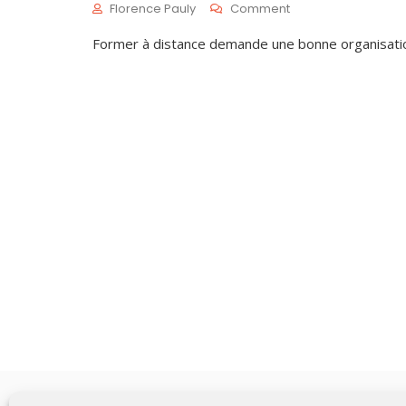
On
Florence Pauly
Comment
Comment
M
Former à distance demande une bonne organisatio
Engager
A
Ses
I
Apprenants
1
À
9
Distance
,
2
0
2
1