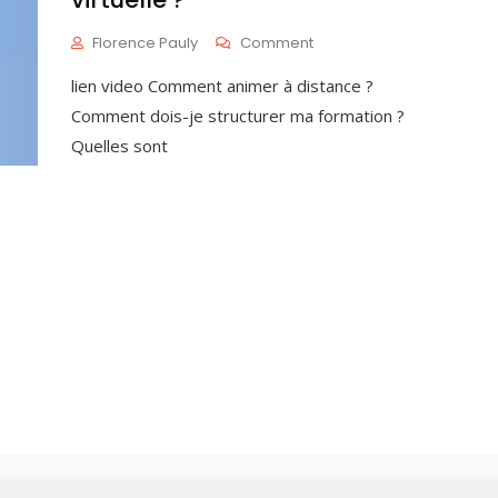
On
Florence Pauly
Comment
Comment
M
lien video Comment animer à distance ?
Animer
A
Une
I
Comment dois-je structurer ma formation ?
Classe
5
Quelles sont
Virtuelle
,
?
2
0
2
1