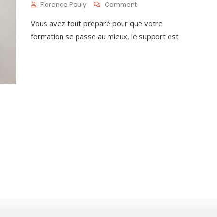
On
Florence Pauly
Comment
Le
D
Vous avez tout préparé pour que votre
Kit
É
De
C
formation se passe au mieux, le support est
Survie
2
Du
,
Formateur
2
0
2
0