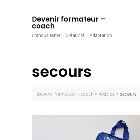
Skip
to
Devenir formateur –
content
coach
Enthousiasme – Créativité – Adaptation
secours
Devenir formateur - coach
>
Articles
>
secours