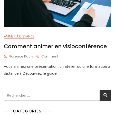
ANIMER À DISTANCE
Comment animer en visioconférence
On
Florence Pauly
Comment
Comment
D
Vous animez une présentation, un atelier ou une formation à
Animer
É
En
C
distance ? Découvrez le guide
Visioconférence
1
6
,
2
Rechercher :
0
2
0
CATÉGORIES