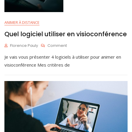
ANIMER À DISTANCE
Quel logiciel utiliser en visioconférence
On
Florence Pauly
Comment
Quel
D
Je vais vous présenter 4 logiciels à utiliser pour animer en
Logiciel
É
Utiliser
C
visioconférence Mes critères de
En
3
Visioconférence
0
,
2
0
2
0