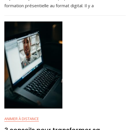
Formation
R
formation présentielle au format digital. Il y a
Présentielle
1
En
4
Digital
,
2
0
2
1
ANIMER À DISTANCE