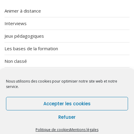
Animer à distance
Interviews
Jeux pédagogiques
Les bases de la formation
Non classé
Organisation
Nous utilisons des cookies pour optimiser notre site web et notre
Vendredi Imprévu
service.
Accepter les cookies
Refuser
Copyright © 2026 Bosa. Powered by
Bosa Themes
Politique de cookies (EU)
Mentions légales
Politique de cookies
Mentions légales