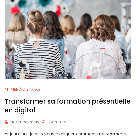
ANIMER À DISTANCE
Transformer sa formation présentielle
en digital
On
Florence Pauly
Comment
Transformer
A
Aujourd’hui, je vais vous expliquer comment transformer sa
Sa
V