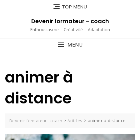
Skip
TOP MENU
to
content
Devenir formateur – coach
Enthousiasme – Créativité – Adaptation
MENU
animer à
distance
>
>
animer à distance
Devenir formateur - coach
Articles