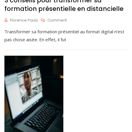
3 conseils pour transformer sa
formation présentielle en distancielle
On
Florence Pauly
Comment
3
J
Transformer sa formation présentiel au format digital n’est
Conseils
A
Pour
N
pas chose aisée. En effet, il fut
Transformer
1
Sa
3
Formation
,
Présentielle
2
En
0
Distancielle
2
1