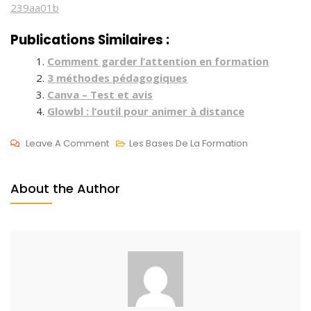
239aa01b
Publications Similaires :
Comment garder l’attention en formation
3 méthodes pédagogiques
Canva – Test et avis
Glowbl : l’outil pour animer à distance
On
Leave A Comment
Les Bases De La Formation
Tableaux
M
Blancs
A
About the Author
Pour
I
Classe
2
Virtuelle
4
,
2
0
2