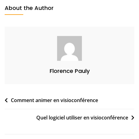
Formation
3
About the Author
,
2
0
2
0
Florence Pauly
Navigation
Comment animer en visioconférence
de
Quel logiciel utiliser en visioconférence
l’article