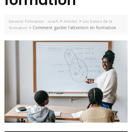
formation
>
>
Devenir formateur - coach
Articles
Les bases de la
>
Comment garder l’attention en formation
formation