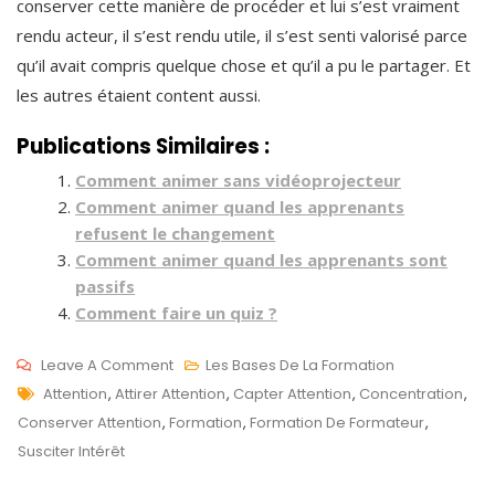
conserver cette manière de procéder et lui s’est vraiment
rendu acteur, il s’est rendu utile, il s’est senti valorisé parce
qu’il avait compris quelque chose et qu’il a pu le partager. Et
les autres étaient content aussi.
Publications Similaires :
Comment animer sans vidéoprojecteur
Comment animer quand les apprenants
refusent le changement
Comment animer quand les apprenants sont
passifs
Comment faire un quiz ?
On
Leave A Comment
Les Bases De La Formation
Tags
Comment
D
Attention
,
Attirer Attention
,
Capter Attention
,
Concentration
,
Garder
É
Conserver Attention
,
Formation
,
Formation De Formateur
,
L’attention
C
Susciter Intérêt
En
2