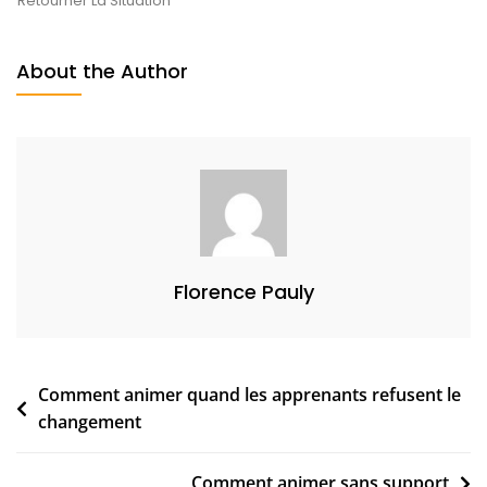
A
Retourner La Situation
Quand
I
Les
1
About the Author
Apprenants
5
Sont
,
Passifs
2
0
1
9
Florence Pauly
Navigation
Comment animer quand les apprenants refusent le
changement
de
l’article
Comment animer sans support