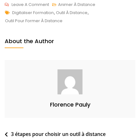
On
Leave A Comment
Animer À Distance
Tags
Un
D
Digitaliser Formation
,
Outil À Distance
,
Seul
É
Outil Pour Former À Distance
Outil
C
De
2
About the Author
Formation
9
À
,
Distance
2
0
2
1
Florence Pauly
Navigation
3 étapes pour choisir un outil à distance