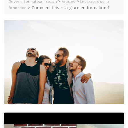
>
>
Devenir formateur - coach
Articles
Les bases de la
>
Comment briser la glace en formation ?
formation