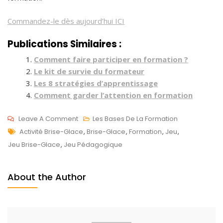
Commandez-le dès aujourd’hui ICI
Publications Similaires :
Comment faire participer en formation ?
Le kit de survie du formateur
Les 8 stratégies d’apprentissage
Comment garder l’attention en formation
On
Leave A Comment
Les Bases De La Formation
Tags
Comment
F
Activité Brise-Glace
,
Brise-Glace
,
Formation
,
Jeu
,
Briser
É
Jeu Brise-Glace
,
Jeu Pédagogique
La
V
Glace
3
About the Author
En
,
Formation
2
?
0
2