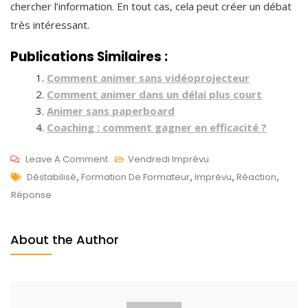
chercher l’information. En tout cas, cela peut créer un débat
très intéressant.
Publications Similaires :
Comment animer sans vidéoprojecteur
Comment animer dans un délai plus court
Animer sans paperboard
Coaching : comment gagner en efficacité ?
On
Leave A Comment
Vendredi Imprévu
Tags
Comment
J
Déstabilisé
,
Formation De Formateur
,
Imprévu
,
Réaction
,
Réagir
A
Réponse
Quand
N
On
2
About the Author
N’a
7
Pas
,
La
2
Réponse
0