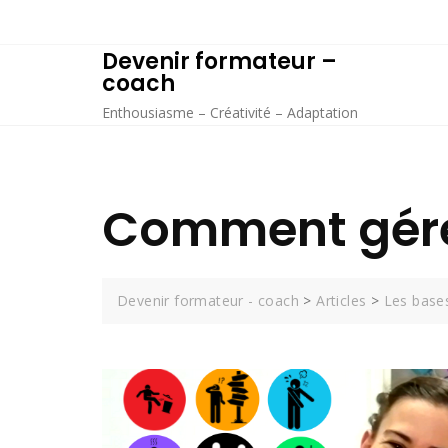
Skip
to
Devenir formateur –
content
coach
Enthousiasme – Créativité – Adaptation
Comment gérer
Devenir formateur - coach
>
Articles
>
Les base