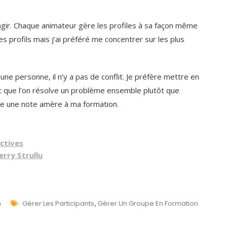
agir. Chaque animateur gère les profiles à sa façon même
res profils mais j’ai préféré me concentrer sur les plus
e une personne, il n’y a pas de conflit. Je préfère mettre en
 et que l’on résolve un problème ensemble plutôt que
upe une note amère à ma formation.
ctives
rry Strullu
Tags
n
Gérer Les Participants
,
Gérer Un Groupe En Formation