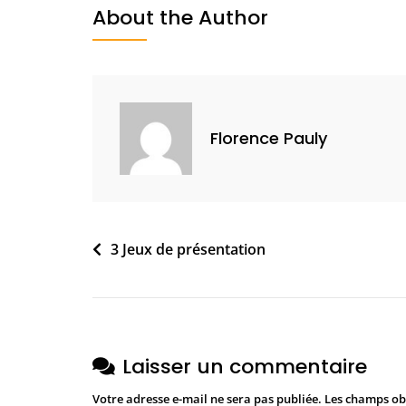
Gérer
É
About the Author
Les
C
Participants
1
,
2
0
Florence Pauly
2
1
Navigation
3 Jeux de présentation
de
l’article
Laisser un commentaire
Votre adresse e-mail ne sera pas publiée.
Les champs obl