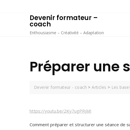
Skip
to
Devenir formateur –
content
coach
Enthousiasme – Créativité – Adaptation
Préparer une 
Devenir formateur - coach
>
Articles
>
Les base
https://youtu.be/2Ky7ugPRjMI
Comment préparer et structurer une séance de suiv