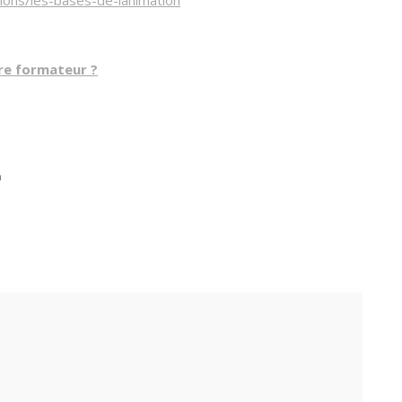
tions/les-bases-de-lanimation
re formateur ?
n