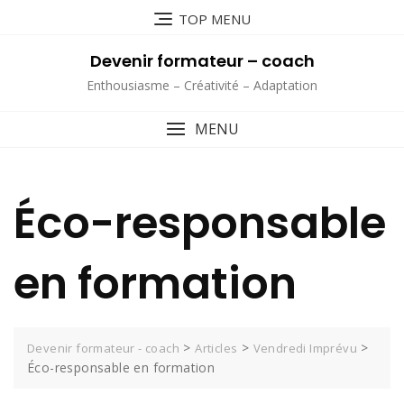
Skip
TOP MENU
to
content
Devenir formateur – coach
Enthousiasme – Créativité – Adaptation
MENU
Éco-responsable
en formation
>
>
>
Devenir formateur - coach
Articles
Vendredi Imprévu
Éco-responsable en formation