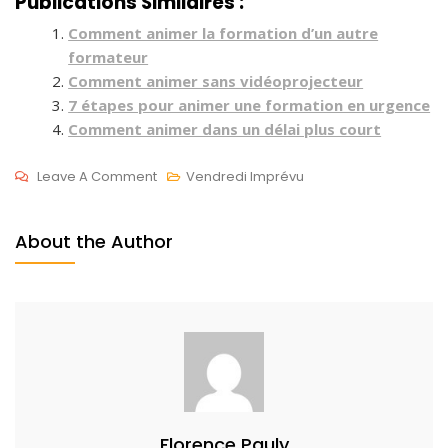
Publications Similaires :
Comment animer la formation d’un autre
formateur
Comment animer sans vidéoprojecteur
7 étapes pour animer une formation en urgence
Comment animer dans un délai plus court
On
Leave A Comment
Vendredi Imprévu
Éco-
N
Responsable
O
About the Author
En
V
Formation
1
1
,
2
0
2
0
Florence Pauly