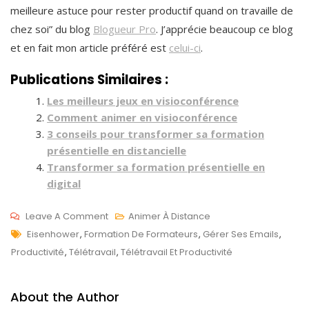
meilleure astuce pour rester productif quand on travaille de
chez soi” du blog
Blogueur Pro
. J’apprécie beaucoup ce blog
et en fait mon article préféré est
celui-ci
.
Publications Similaires :
Les meilleurs jeux en visioconférence
Comment animer en visioconférence
3 conseils pour transformer sa formation
présentielle en distancielle
Transformer sa formation présentielle en
digital
On
Leave A Comment
Animer À Distance
Tags
Télétravail
A
Eisenhower
,
Formation De Formateurs
,
Gérer Ses Emails
,
:
V
Productivité
,
Télétravail
,
Télétravail Et Productivité
Ma
R
Meilleure
2
About the Author
Astuce
0