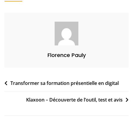
Pour
,
Rester
2
Productif
0
2
1
Florence Pauly
Navigation
Transformer sa formation présentielle en digital
de
Klaxoon – Découverte de l’outil, test et avis
l’article